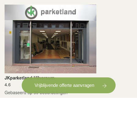
JKparketland Hilversum
4.6
Vrijblijvende offerte aanvragen
Gebaseerd op 39 beoordelingen
powered by
G
o
o
g
l
e
Copyright © 2026
JK Parketland