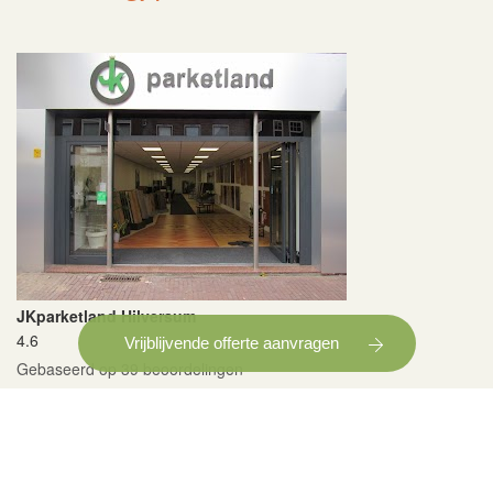
JKparketland Hilversum
4.6
Vrijblijvende offerte aanvragen
Gebaseerd op 39 beoordelingen
powered by
G
o
o
g
l
e