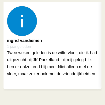
ingrid vandiemen
1 jaar geleden
Twee weken geleden is de witte vloer, die ik had 
uitgezocht bij JK Parketland  bij mij gelegd. Ik 
ben er ontzettend blij mee. Niet alleen met de 
vloer, maar zeker ook met de vriendelijkheid en 
zorgvuldigheid waarmee ik werd ontvangen door 
de heer Nico Engel.  Vanaf het begin dat ik in de 
winkel kwam en door de heer Nico Engel te 
woord werd gestaan tot het leggen toe, ben ik 