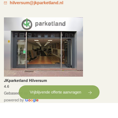
hilversum@jkparketland.nl
JKparketland Hilversum
4.6
Vrijblijvende offerte aanvragen
Gebaseerd op 39 beoordelingen
powered by
G
o
o
g
l
e