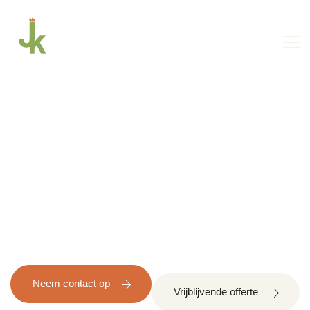
Dé vloerenspecialist bij
u in de buurt
Neem contact op
Vrijblijvende offerte