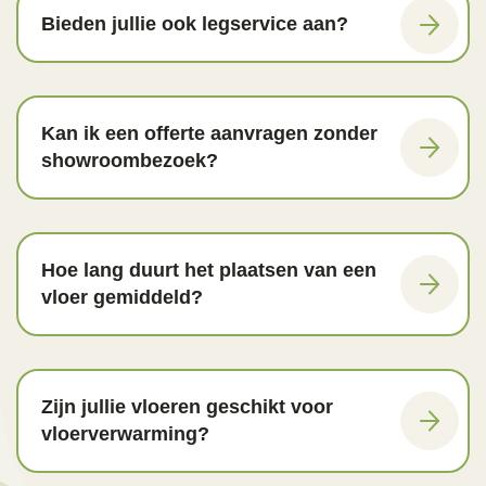
werd gewerkt en alles mooi en schoon werd 
Bieden jullie ook legservice aan?
afgeleverd.
Het is bijzonder om bij de aankoop van een 
vloer,  op deze manier geholpen te worden en 
Kan ik een offerte aanvragen zonder
betrokken aandacht te ervaren. Bedankt!
showroombezoek?
Hoe lang duurt het plaatsen van een
vloer gemiddeld?
Zijn jullie vloeren geschikt voor
vloerverwarming?