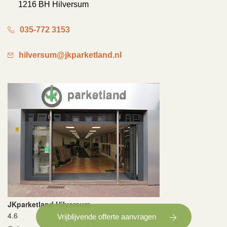
1216 BH Hilversum
035-772 3153
hilversum@jkparketland.nl
JKparketland Hilversum
4.6
Vrijblijvende offerte aanvragen