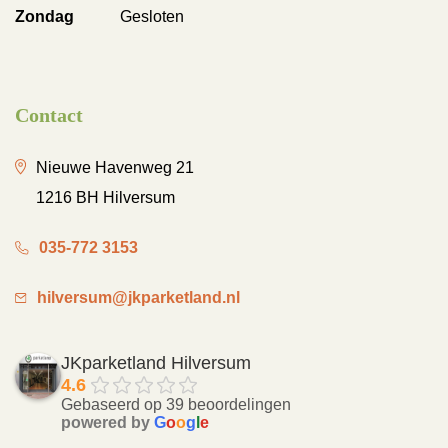
Zondag
Gesloten
Contact
Nieuwe Havenweg 21
1216 BH Hilversum
035-772 3153
hilversum@jkparketland.nl
JKparketland Hilversum
4.6
Gebaseerd op 39 beoordelingen
powered by
G
o
o
g
l
e