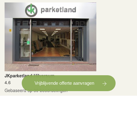
JKparketland Hilversum
4.6
Vrijblijvende offerte aanvragen
Gebaseerd op 39 beoordelingen
powered by
G
o
o
g
l
e
Copyright © 2026
JK Parketland