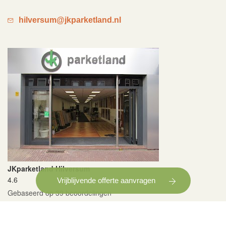
hilversum@jkparketland.nl
JKparketland Hilversum
4.6
Vrijblijvende offerte aanvragen
Gebaseerd op 39 beoordelingen
powered by
G
o
o
g
l
e