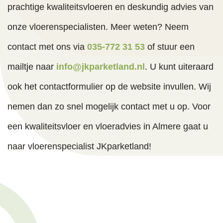
de individuele wensen. Alle afspraken werden 
prachtige kwaliteitsvloeren en deskundig advies van
zorgvuldig gemaakt en nageleefd.
onze vloerenspecialisten. Meer weten? Neem
Door de vriendelijke en belangstellende manier 
van communiceren, voelde ik me als klant 
contact met ons via
035-772 31 53
of stuur een
gezien en gehoord. Dat gaf me veel vertrouwen, 
mailtje naar
info@jkparketland.nl
. U kunt uiteraard
en dat vertrouwen werd ook waar gemaakt.  
ook het contactformulier op de website invullen. Wij
Tijdens het leggen van de vloer door Jeroen en 
Boey, zag ik de professionele maar ook 
nemen dan zo snel mogelijk contact met u op. Voor
ontspannen manier waarop vakkundig en snel 
een kwaliteitsvloer en vloeradvies in Almere gaat u
werd gewerkt en alles mooi en schoon werd 
naar vloerenspecialist JKparketland!
afgeleverd.
Het is bijzonder om bij de aankoop van een 
vloer,  op deze manier geholpen te worden en 
betrokken aandacht te ervaren. Bedankt!