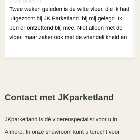
1 jaar geleden
Twee weken geleden is de witte vloer, die ik had 
uitgezocht bij JK Parketland  bij mij gelegd. Ik 
ben er ontzettend blij mee. Niet alleen met de 
vloer, maar zeker ook met de vriendelijkheid en 
zorgvuldigheid waarmee ik werd ontvangen door 
de heer Nico Engel.  Vanaf het begin dat ik in de 
winkel kwam en door de heer Nico Engel te 
woord werd gestaan tot het leggen toe, ben ik 
verrast geweest over de service en de fijne 
manier van overleg.
Contact met JKparketland
De persoonlijke manier van mee denken, het 
beantwoorden van mijn vragen  en vooral het 
JKparketland is dé vloerenspecialist voor u in
geduldige inleven in mijn vragen heb ik erg fijn 
gevonden. Er is werkelijk zorg voor de klant en 
Almere. In onze showroom kunt u terecht voor